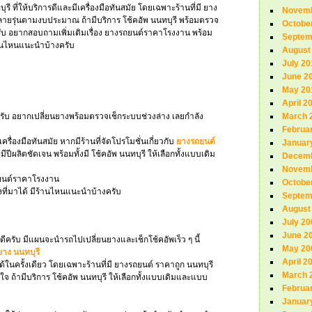
รี ที่ให้บริการดีและมีเครื่องมือทันสมัย โดยเฉพาะร้านที่มี ยาง
Novemb
หลายรุ่นตามงบประมาณ ถ้ามีบริการ โช้คอัพ นนทบุรี พร้อมตรวจ
Octobe
ครับ อยากสอบถามเพิ่มเติมเรื่อง ยางรถยนต์ราคาโรงงาน พร้อม
Septem
ร้านไหนแนะนำบ้างครับ
August
July 20
June 2
May 20
April 2
ครับ อยากเปลี่ยนยางพร้อมตรวจเช็กระบบช่วงล่าง เลยกำลัง
March 
Februa
เครื่องมือทันสมัย หากมีร้านที่จัดโปรโมชั่นเกี่ยวกับ
ยางรถยนต์
Januar
ีปีผลิตชัดเจน พร้อมทั้งมี โช้คอัพ นนทบุรี ให้เลือกทั้งแบบเดิม
Decemb
Novemb
ถยนต์ราคาโรงงาน
Octobe
ที่มาได้ มีร้านไหนแนะนำบ้างครับ
Septem
August
July 20
June 2
ดีครับ มีแผนจะนำรถไปเปลี่ยนยางและเช็กโช้คอัพเร็ว ๆ นี้
May 20
ยาง นนทบุรี
April 2
ด้ในครั้งเดียว โดยเฉพาะร้านที่มี ยางรถยนต์ ราคาถูก นนทบุรี
March 
 ถ้ามีบริการ โช้คอัพ นนทบุรี ให้เลือกทั้งแบบเดิมและแบบ
Februa
Januar