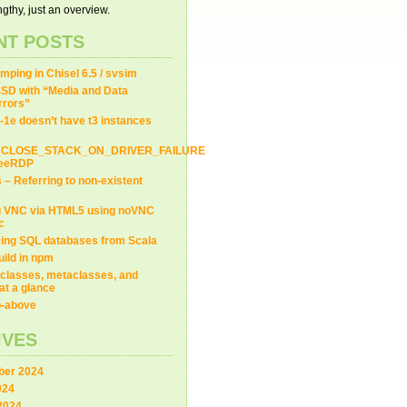
gthy, just an overview.
NT POSTS
ping in Chisel 6.5 / svsim
SD with “Media and Data
Errors”
-1e doesn’t have t3 instances
_CLOSE_STACK_ON_DRIVER_FAILURE
FreeRDP
s – Referring to non-existent
g VNC via HTML5 using noVNC
c
ing SQL databases from Scala
uild in npm
classes, metaclasses, and
at a glance
ip-above
IVES
er 2024
024
2024