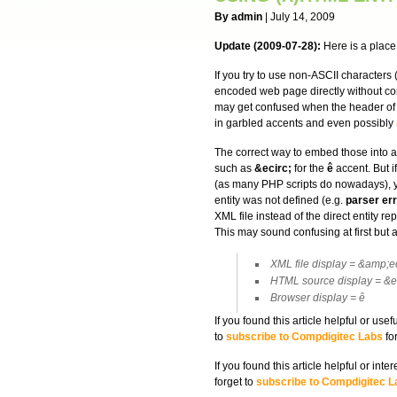
By admin
| July 14, 2009
Update (2009-07-28):
Here is a place
If you try to use non-ASCII characters 
encoded web page directly without con
may get confused when the header of 
in garbled accents and even possibly
The correct way to embed those into 
such as
&ecirc;
for the
ê
accent. But i
(as many PHP scripts do nowadays), yo
entity was not defined (e.g.
parser err
XML file instead of the direct entity re
This may sound confusing at first but a
XML file display = &amp;ec
HTML source display = &ec
Browser display = ê
If you found this article helpful or us
to
subscribe to Compdigitec Labs
for
If you found this article helpful or in
forget to
subscribe to Compdigitec L