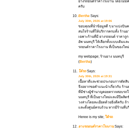
ยางรถยนต์ราคาโรงงาน โดยไม่มี
ครับ
Bertha
Says:
July 30th, 2026 at 19:06
ขอบคุณที่นำข้อมูลดี ๆ มาแบ่งปันคร
สนใจร้านที่ให้บริการครบทั้ง ร้าน
เฉพาะร้านที่มี ยางรถยนต์ ราคาถู
อัพ นนทบุรี ให้เลือกทั้งแบบเดิมแ
รถยนต์ราคาโรงงาน ที่เป็นของใหม่
my webpage; ร้านยาง นนทบุรี
(
Bertha
)
ใต้รถ
Says:
July 30th, 2026 at 19:31
เนื้อหาดีและช่วยประกอบการตัดสิ
จึงอยากขอคำแนะนำเกี่ยวกับ ร้าน
ที่มีช่างผู้ชำนาญคอยตรวจสอบรถให
นนทบุรี ที่เป็นยางใหม่และมีปีผลิ
วงล่างโดยละเอียดด้วยยิ่งดีครับ ถ้
และตั้งศูนย์ครบถ้วน หากมีร้านที่
Heree is my site;
ใต้รถ
ยางรถยนต์ราคาโรงงาน
Says: