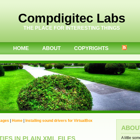
Compdigitec Labs
THE PLACE FOR INTERESTING THINGS
HOME
ABOUT
COPYRIGHTS
kages
|
Home
|
Installing sound drivers for VirtualBox
ABOU
TIES IN PLAIN XML FILES
A little so