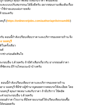
าถูก นนทบุรี คุณภาพเหมาะสมกับราคา พร้อมทั้งมี
ดิมและแบบปรับสมรรถนะได้ยิ่งดีครับ อยากสอบถามเพิ่มเติมเรื่อง
่าใช้จ่ายแอบแฝงภายหลัง
้ด้วยนะครับ
บุรี (
https://onlinevetjobs.com/author/aprilstream86/
)
ลยครับ ตอนนี้กำลังเปรียบเทียบราคาและบริการของหลายร้าน จึง
าง นนทบุรี
้ในครั้งเดียว
นต์
กช่างก่อนตัดสินใจ
อบอื่น ๆ ด้วยครับ ถ้ามีตัวเลือกเกี่ยวกับ ยางรถยนต์ราคา
ที่ชัดเจน มีร้านไหนแนะนำบ้างครับ
บ ตอนนี้กำลังเปรียบเทียบราคาและบริการของหลายร้าน
้านยาง นนทบุรี ที่มีช่างผู้ชำนาญคอยตรวจสอบรถให้ละเอียด โดย
ก นนทบุรี คุณภาพเหมาะสมกับราคา ถ้ามีบริการ โช้คอัพ
ส่วนประกอบอื่น ๆ ด้วยครับ
งรถยนต์ราคาโรงงาน ที่มีหลายแบรนด์ให้เปรียบเทียบก่อนซื้อ
ห้หน่อยครับ