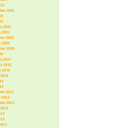
023
ber 2021
21
21
ry 2021
y 2021
er 2020
r 2020
ber 2020
20
ry 2017
ry 2016
y 2016
 2014
14
14
er 2013
r 2013
ber 2013
 2013
013
013
2013