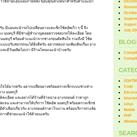
ค่าใช้จ่ายแอบแฝงภายหลัง ขอบคุณล่วงหน้าสำหรับคำแนะนำ
Decemb
Novemb
Octobe
Septem
August
ับ มีแผนจะนำรถไปเปลี่ยนยางและเช็กโช้คอัพเร็ว ๆ นี้ จึง
July 20
ยาง นนทบุรี ที่มีช่างผู้ชำนาญคอยตรวจสอบรถให้ละเอียด โดย
ก นนทบุรี พร้อมคำแนะนำจากช่างก่อนตัดสินใจ รวมถึงมี โช้ค
BLOG
ละแบบปรับสมรรถนะได้ยิ่งดีครับ อยากสอบถามเพิ่มเติมเรื่อง ยาง
และมีวันผลิตไม่เก่า มีร้านไหนแนะนำบ้างครับ
Compdi
Compdi
CATE
(X)HTM
นใจได้มากครับ อยากเปลี่ยนยางพร้อมตรวจเช็กระบบช่วงล่าง
Code
ยาง นนทบุรี
Electro
้ละเอียด และอยากได้ร้านที่จำหน่าย ยางรถยนต์ ราคาถูก
Interne
ตชัดเจน และสามารถให้บริการ โช้คอัพ นนทบุรี พร้อมตรวจเช็กช่
Linux
ามีตัวเลือกเกี่ยวกับ ยางรถยนต์ราคาโรงงาน พร้อมบริการถ่วงล้อ
Mobile
บริการดีช่วยแนะนำให้ด้วยนะครับ
PHP
Windo
SEAR