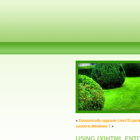
«
Dynamically upgrade LiveCD pac
sound in Windows 7
»
USING (X)HTML ENTI