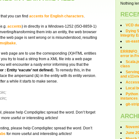
Nothing len
RECE
 that you can find
accents for English characters
.
VCD dum
(e.g.
accents
) in directly in a Windows-1252 (ISO-8859-1)
Dying S
verting/transforming them into an entity, the web browser
Integrity 
the web page is sent wrong or is misunderstood, resulting
us-east
mojibake
.
ERRINFO
a web page are to use the corresponding (X)HTML entities
error in 
f you try to load a string from a XML file into a web page
Scala.j
u will encounter a nasty error informing you that the
class
or : Entity ‘eacute’ not defined
). To remedy this, in the
Servin
place the ampersand (&) in the entity with its entity version.
and x11vn
fter a while it starts to make sense.
Access
Local b
irc;
Python 
irc;
instances 
git-str
eful, please help Compdigitec spread the word. Don’t forget
ARCH
 more useful or interesting articles!
Novemb
teresting, please help Compdigitec spread the word. Don’t
June 2
abs
for more useful and interesting articles!
March 