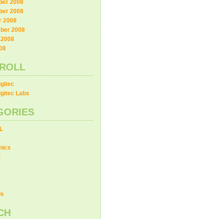
er 2008
er 2008
r 2008
ber 2008
 2008
08
ROLL
gitec
gitec Labs
GORIES
L
nics
t
ws
CH